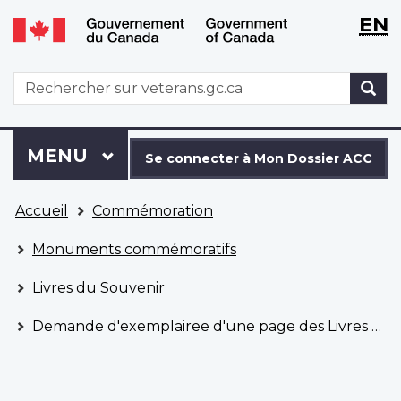
WxT
WxT
EN
Aller
Passer
Langu
Langu
au
à
contenu
la
switch
switch
WxT
R
principal
version
Search
HTML
simplifiée
form
Se
Menu
MENU
PRINCIPAL
connecter
Se connecter à Mon Dossier ACC
à
Vous
Mon
Accueil
Commémoration
êtes
Dossier
ici
ACC
Monuments commémoratifs
Livres du Souvenir
Demande d'exemplairee d'une page des Livres du Souvenir