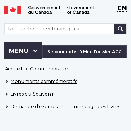
WxT
WxT
EN
Aller
Passer
Langu
Langu
au
à
contenu
la
switch
switch
WxT
R
principal
version
Search
HTML
simplifiée
form
Se
Menu
MENU
PRINCIPAL
connecter
Se connecter à Mon Dossier ACC
à
Vous
Mon
Accueil
Commémoration
êtes
Dossier
ici
ACC
Monuments commémoratifs
Livres du Souvenir
Demande d'exemplairee d'une page des Livres du Souvenir