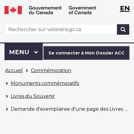
WxT
WxT
EN
Aller
Passer
Langu
Langu
au
à
contenu
la
switch
switch
WxT
R
principal
version
Search
HTML
simplifiée
form
Se
Menu
MENU
PRINCIPAL
connecter
Se connecter à Mon Dossier ACC
à
Vous
Mon
Accueil
Commémoration
êtes
Dossier
ici
ACC
Monuments commémoratifs
Livres du Souvenir
Demande d'exemplairee d'une page des Livres du Souvenir