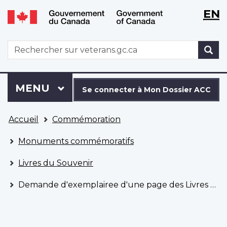
WxT
WxT
EN
Aller
Passer
Langu
Langu
au
à
contenu
la
switch
switch
WxT
R
principal
version
Search
HTML
simplifiée
form
Se
Menu
MENU
PRINCIPAL
connecter
Se connecter à Mon Dossier ACC
à
Vous
Mon
Accueil
Commémoration
êtes
Dossier
ici
ACC
Monuments commémoratifs
Livres du Souvenir
Demande d'exemplairee d'une page des Livres du Souvenir