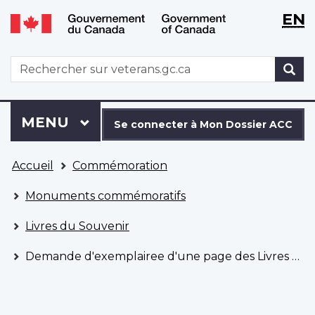
WxT
WxT
EN
Aller
Passer
Langu
Langu
au
à
contenu
la
switch
switch
WxT
R
principal
version
Search
HTML
simplifiée
form
Se
Menu
MENU
PRINCIPAL
connecter
Se connecter à Mon Dossier ACC
à
Vous
Mon
Accueil
Commémoration
êtes
Dossier
ici
ACC
Monuments commémoratifs
Livres du Souvenir
Demande d'exemplairee d'une page des Livres du Souvenir