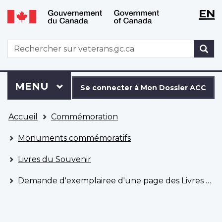
WxT
WxT
EN
Aller
Passer
Langu
Langu
au
à
contenu
la
switch
switch
WxT
R
principal
version
Search
HTML
simplifiée
form
Se
Menu
MENU
PRINCIPAL
connecter
Se connecter à Mon Dossier ACC
à
Vous
Mon
Accueil
Commémoration
êtes
Dossier
ici
ACC
Monuments commémoratifs
Livres du Souvenir
Demande d'exemplairee d'une page des Livres du Souvenir