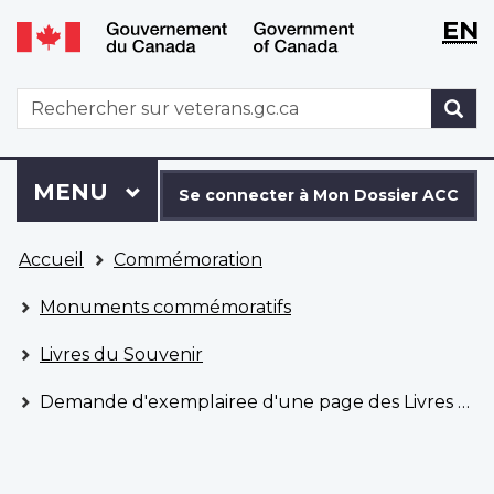
WxT
WxT
EN
Aller
Passer
Langu
Langu
au
à
contenu
la
switch
switch
WxT
R
principal
version
Search
HTML
simplifiée
form
Se
Menu
MENU
PRINCIPAL
connecter
Se connecter à Mon Dossier ACC
à
Vous
Mon
Accueil
Commémoration
êtes
Dossier
ici
ACC
Monuments commémoratifs
Livres du Souvenir
Demande d'exemplairee d'une page des Livres du Souvenir