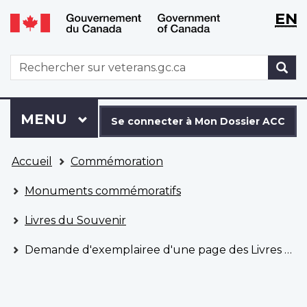
WxT
WxT
EN
Aller
Passer
Langu
Langu
au
à
contenu
la
switch
switch
WxT
R
principal
version
Search
HTML
simplifiée
form
Se
Menu
MENU
PRINCIPAL
connecter
Se connecter à Mon Dossier ACC
à
Vous
Mon
Accueil
Commémoration
êtes
Dossier
ici
ACC
Monuments commémoratifs
Livres du Souvenir
Demande d'exemplairee d'une page des Livres du Souvenir