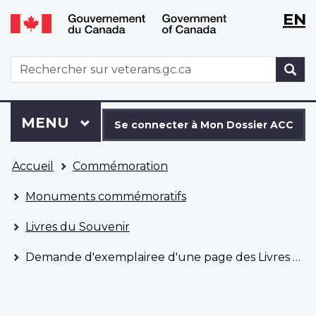
WxT
WxT
EN
Aller
Passer
Langu
Langu
au
à
contenu
la
switch
switch
WxT
R
principal
version
Search
HTML
simplifiée
form
Se
Menu
MENU
PRINCIPAL
connecter
Se connecter à Mon Dossier ACC
à
Vous
Mon
Accueil
Commémoration
êtes
Dossier
ici
ACC
Monuments commémoratifs
Livres du Souvenir
Demande d'exemplairee d'une page des Livres du Souvenir