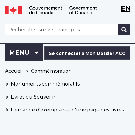
WxT
WxT
EN
Aller
Passer
Langu
Langu
au
à
contenu
la
switch
switch
WxT
R
principal
version
Search
HTML
simplifiée
form
Se
Menu
MENU
PRINCIPAL
connecter
Se connecter à Mon Dossier ACC
à
Vous
Mon
Accueil
Commémoration
êtes
Dossier
ici
ACC
Monuments commémoratifs
Livres du Souvenir
Demande d'exemplairee d'une page des Livres du Souvenir