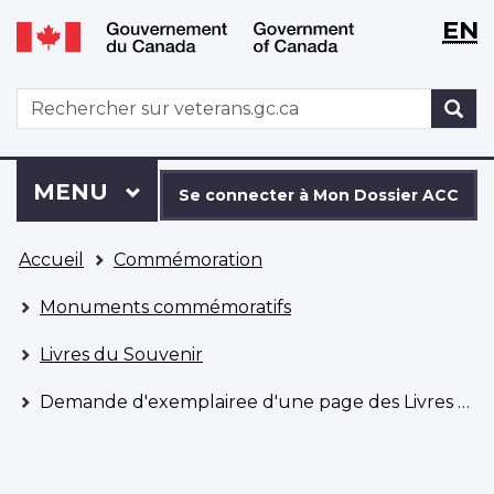
WxT
WxT
EN
Aller
Passer
Langu
Langu
au
à
contenu
la
switch
switch
WxT
R
principal
version
Search
HTML
simplifiée
form
Se
Menu
MENU
PRINCIPAL
connecter
Se connecter à Mon Dossier ACC
à
Vous
Mon
Accueil
Commémoration
êtes
Dossier
ici
ACC
Monuments commémoratifs
Livres du Souvenir
Demande d'exemplairee d'une page des Livres du Souvenir