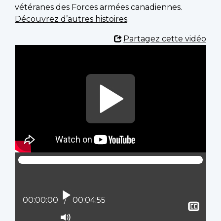
vétéranes des Forces armées canadiennes.
Découvrez d’autres histoires
.
Partagez cette vidéo
Lire
Position actuelle :
00:00:00
Temps total :
00:04:55
Affi
le
Activer