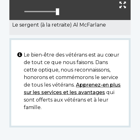
sous
le
Ouvr
titra
mode
plein
muet
écran
Le sergent (à la retraite) Al McFarlane
Le bien-être des vétérans est au cœur
de tout ce que nous faisons. Dans
cette optique, nous reconnaissons,
honorons et commémorons le service
de tous les vétérans.
Apprenez-en plus
sur les services et les avantages
qui
sont offerts aux vétérans et à leur
famille.