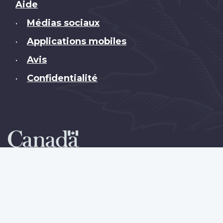
Brand
Aide
Médias sociaux
•
Applications mobiles
•
Avis
•
Confidentialité
•