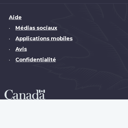
Brand
Aide
Médias sociaux
•
Applications mobiles
•
Avis
•
Confidentialité
•