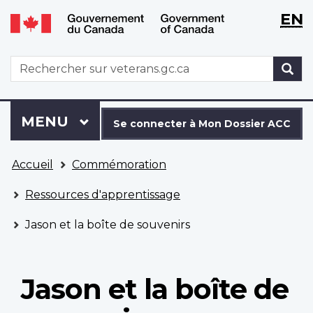
WxT
WxT
EN
Aller
Passer
Langu
Langu
au
à
contenu
la
switch
switch
WxT
R
principal
version
Search
HTML
simplifiée
form
Se
Menu
MENU
PRINCIPAL
connecter
Se connecter à Mon Dossier ACC
à
Vous
Mon
Accueil
Commémoration
êtes
Dossier
ici
ACC
Ressources d'apprentissage
Jason et la boîte de souvenirs
Jason et la boîte de