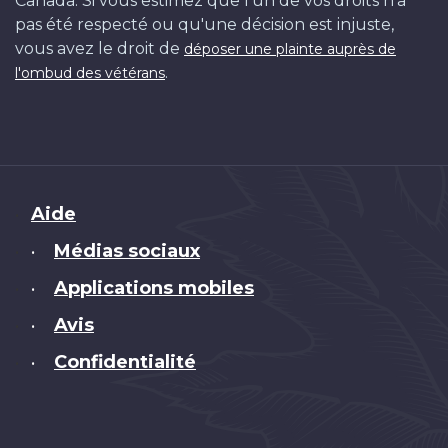
Canada. Si vous estimez que l'un de vos droits n'a
pas été respecté ou qu'une décision est injuste,
vous avez le droit de
déposer une plainte auprès de
.
l'ombud des vétérans
Brand
Aide
Médias sociaux
•
Applications mobiles
•
Avis
•
Confidentialité
•