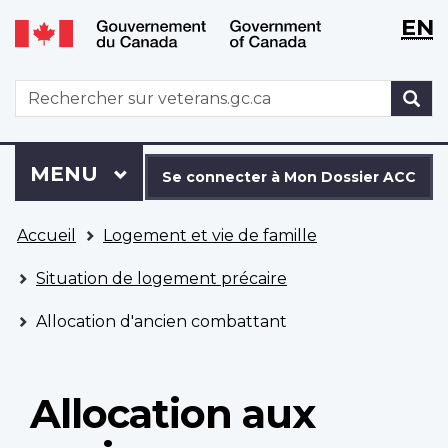
WxT
WxT
EN
Aller
Passer
Langu
Langu
au
à
contenu
la
switch
switch
WxT
R
principal
version
Search
HTML
simplifiée
form
Se
Menu
MENU
PRINCIPAL
connecter
Se connecter à Mon Dossier ACC
à
Vous
Mon
Accueil
Logement et vie de famille
êtes
Dossier
ici
ACC
Situation de logement précaire
Allocation d'ancien combattant
Allocation aux