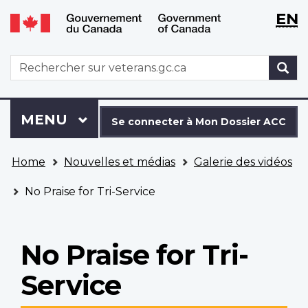
WxT
WxT
EN
Aller
Passer
Langu
Langu
au
à
contenu
la
switch
switch
WxT
R
principal
version
Search
HTML
simplifiée
form
Se
Menu
MENU
PRINCIPAL
connecter
Se connecter à Mon Dossier ACC
à
Vous
Mon
Home
Nouvelles et médias
Galerie des vidéos
êtes
Dossier
ici
ACC
No Praise for Tri-Service
No Praise for Tri-
Service