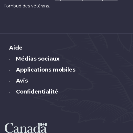
.
l'ombud des vétérans
Brand
Aide
Médias sociaux
•
Applications mobiles
•
Avis
•
Confidentialité
•