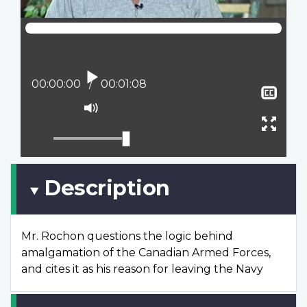
Lire
Position actuelle :
00:00:00
Temps total :
00:01:08
Affi
le
Activer
sous
le
Ouvr
titra
mode
plein
muet
écran
Description
Mr. Rochon questions the logic behind
amalgamation of the Canadian Armed Forces,
and cites it as his reason for leaving the Navy