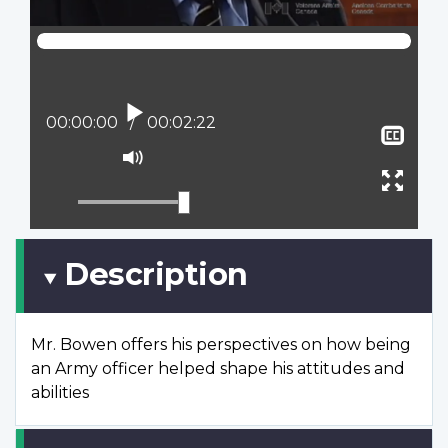
Lire
Position actuelle :
00:00:00
Temps total :
00:02:22
Affi
le
Activer
sous
le
Ouvr
titra
mode
plein
muet
écran
Description
Mr. Bowen offers his perspectives on how being
an Army officer helped shape his attitudes and
abilities