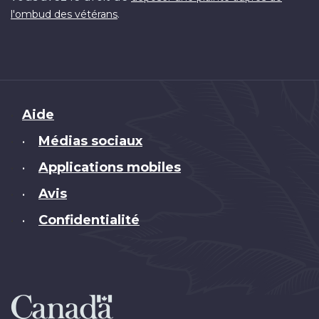
.
l'ombud des vétérans
Brand
Aide
Médias sociaux
•
Applications mobiles
•
Avis
•
Confidentialité
•