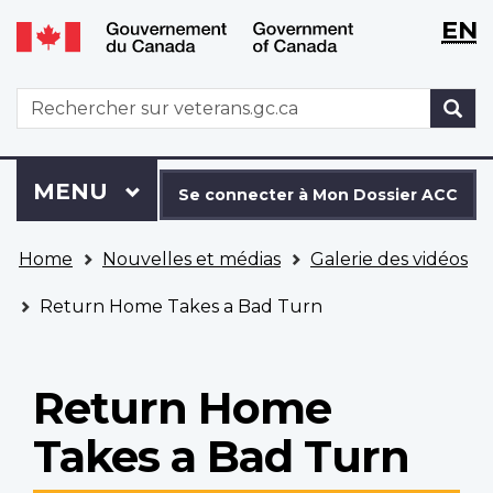
WxT
WxT
EN
Aller
Passer
Langu
Langu
au
à
contenu
la
switch
switch
WxT
R
principal
version
Search
HTML
simplifiée
form
Se
Menu
MENU
PRINCIPAL
connecter
Se connecter à Mon Dossier ACC
à
Vous
Mon
Home
Nouvelles et médias
Galerie des vidéos
êtes
Dossier
ici
ACC
Return Home Takes a Bad Turn
Return Home
Takes a Bad Turn