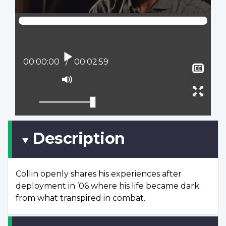
Lire
Position actuelle :
00:00:00
Temps total :
00:02:59
Affi
le
Activer
sous
le
Ouvr
titra
mode
plein
muet
écran
Description
Collin openly shares his experiences after
deployment in ’06 where his life became dark
from what transpired in combat.