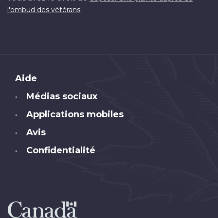
.
l'ombud des vétérans
Brand
Aide
Médias sociaux
•
Applications mobiles
•
Avis
•
Confidentialité
•