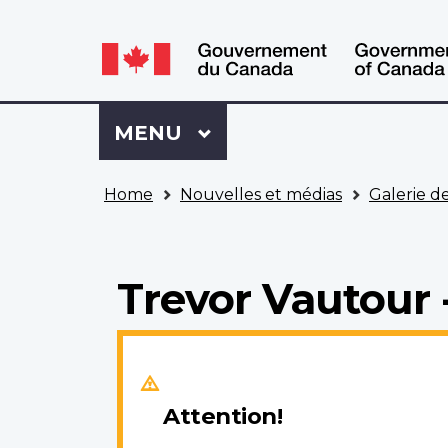
WxT
WxT
Language
Language
switcher
switcher
Se
Menu
MENU
PRINCIPAL
connecter
à
Vous
Mon
Home
Nouvelles et médias
Galerie d
êtes
Dossier
ici
ACC
Trevor Vautour 
Attention!