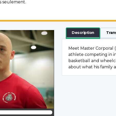
is seulement.
Description
Tran
Meet Master Corporal (
athlete competing in i
basketball and wheelch
about what his family 