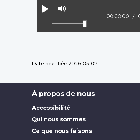
Lire
Activer
le
Position actue
00:00:00
mode
muet
Date modifiée
2026-05-07
Brand
À propos de nous
Accessibilité
Qui nous sommes
Ce que nous faisons