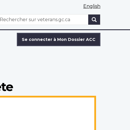
English
WxT
echercher
Search
form
Se connecter à Mon Dossier ACC
ete