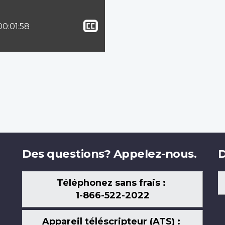
Afficher
lle :
Temps total :
00:01:58
le
sous-
titrage
Des questions? Appelez-nous.
D
Téléphonez sans frais :
1-866-522-2022
Appareil téléscripteur (ATS) :