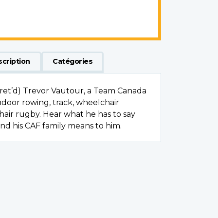
scription
Catégories
ret’d) Trevor Vautour, a Team Canada
ndoor rowing, track, wheelchair
air rugby. Hear what he has to say
and his CAF family means to him.