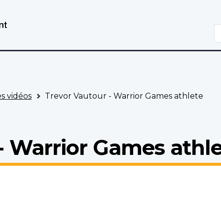
Aller
Passer
au
à
R
contenu
la
principal
version
HTML
simplifiée
es vidéos
Trevor Vautour - Warrior Games athlete
- Warrior Games athl