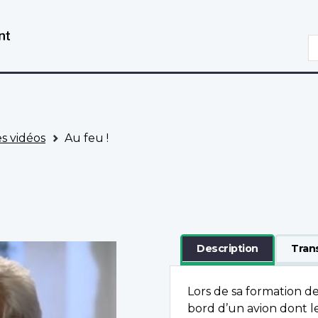
Aller
Passer
au
à
R
contenu
la
principal
version
HTML
simplifiée
es vidéos
Au feu !
Description
Tran
Lors de sa formation d
bord d’un avion dont l