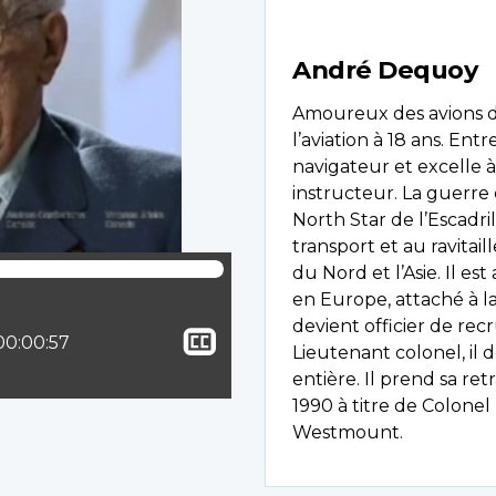
André Dequoy
Amoureux des avions d
l’aviation à 18 ans. Entr
navigateur et excelle à 
instructeur. La guerre 
North Star de l’Escadri
transport et au ravita
du Nord et l’Asie. Il est
en Europe, attaché à la
devient officier de r
Afficher
lle :
Temps total :
00:00:57
Lieutenant colonel, il
le
entière. Il prend sa ret
sous-
1990 à titre de Colonel 
titrage
Westmount.