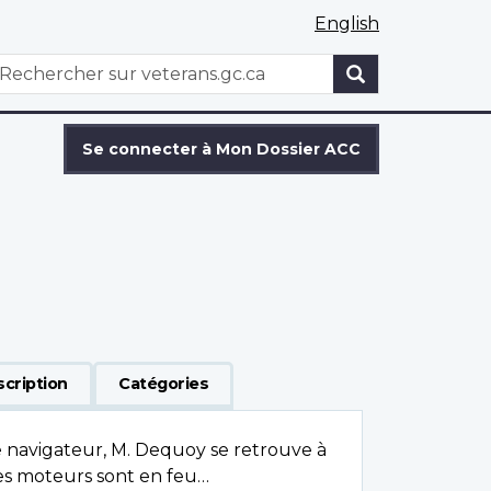
English
WxT
echercher
Search
form
Se connecter à Mon Dossier ACC
scription
Catégories
e navigateur, M. Dequoy se retrouve à
es moteurs sont en feu…