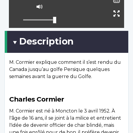
le
Activer
sous
le
Ouvr
titra
mode
plein
muet
écran
Description
M. Cormier explique comment il s’est rendu du
Canada jusqu’au golfe Persique quelques
semaines avant la guerre du Golfe.
Charles Cormier
M. Cormier est né à Moncton le 3 avril 1952. À
l'âge de 16 ans, il se joint à la milice et entretient
l'idée de devenir officier de char blindé, mais
une fois enrôlé pour de bon, il préfère devenir