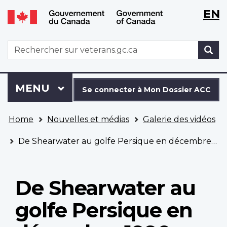
WxT
WxT
EN
Aller
Passer
Langu
Langu
au
à
contenu
la
switch
switch
WxT
R
principal
version
Search
HTML
simplifiée
form
Se
Menu
MENU
PRINCIPAL
connecter
Se connecter à Mon Dossier ACC
à
Vous
Mon
Home
Nouvelles et médias
Galerie des vidéos
êtes
Dossier
ici
ACC
De Shearwater au golfe Persique en décembre 1990
De Shearwater au
golfe Persique en