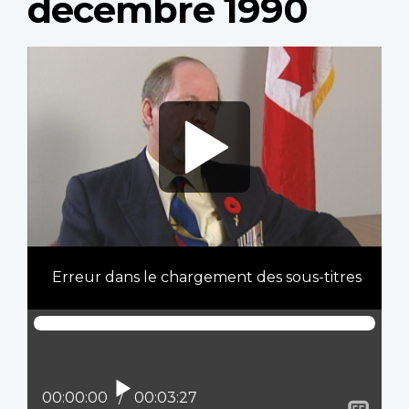
décembre 1990
Video
file
Erreur dans le chargement des sous-titres
Lire
Position actuelle :
00:00:00
Temps total :
00:03:27
Affi