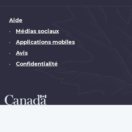
Brand
Aide
Médias sociaux
•
Applications mobiles
•
Avis
•
Confidentialité
•