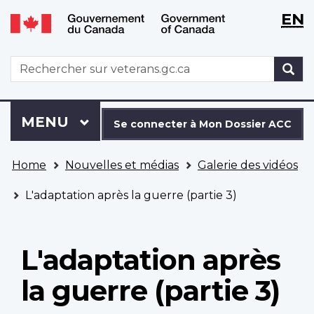
WxT
WxT
EN
Aller
Passer
Langu
Langu
au
à
contenu
la
switch
switch
WxT
R
principal
version
Search
HTML
simplifiée
form
Se
Menu
MENU
PRINCIPAL
connecter
Se connecter à Mon Dossier ACC
à
Vous
Mon
Home
Nouvelles et médias
Galerie des vidéos
êtes
Dossier
ici
ACC
L'adaptation après la guerre (partie 3)
L'adaptation après
la guerre (partie 3)