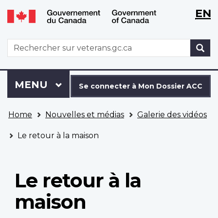
WxT
WxT
EN
Aller
Passer
Langu
Langu
au
à
contenu
la
switch
switch
WxT
R
principal
version
Search
HTML
simplifiée
form
Se
Menu
MENU
PRINCIPAL
connecter
Se connecter à Mon Dossier ACC
à
Vous
Mon
Home
Nouvelles et médias
Galerie des vidéos
êtes
Dossier
ici
ACC
Le retour à la maison
Le retour à la
maison