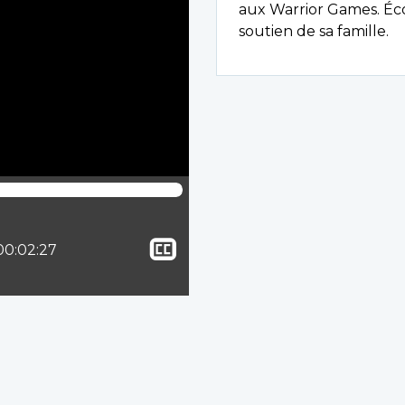
aux Warrior Games. Écou
soutien de sa famille.
Afficher
lle :
Temps total :
00:02:27
le
sous-
titrage