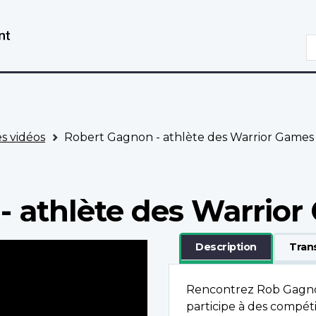
Aller
Passer
au
à
R
contenu
la
principal
version
HTML
simplifiée
es vidéos
Robert Gagnon - athlète des Warrior Games
- athlète des Warrio
Description
Tran
Rencontrez Rob Gagno
participe à des compéti