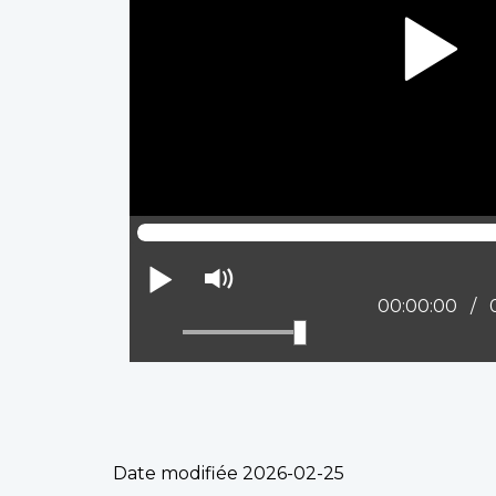
Lire
Activer
le
Position actue
00:00:00
mode
muet
Date modifiée
2026-02-25