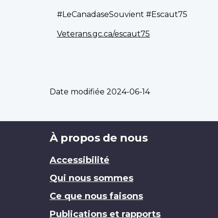
#LeCanadaseSouvient #Escaut75
Veterans.gc.ca/escaut75
Date modifiée
2024-06-14
Brand
À propos de nous
Accessibilité
Qui nous sommes
Ce que nous faisons
Publications et rapports