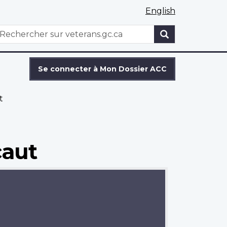
English
WxT
echercher
Search
form
Se connecter à Mon Dossier ACC
t
caut