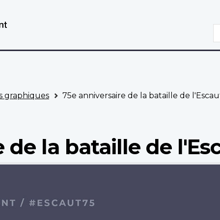
Aller
Passer
au
à
R
contenu
la
principal
version
HTML
simplifiée
 graphiques
75e anniversaire de la bataille de l'Escau
 de la bataille de l'Es