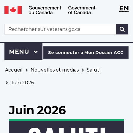
WxT
WxT
EN
Aller
Passer
Langu
Langu
au
à
contenu
la
switch
switch
WxT
R
principal
version
Search
HTML
simplifiée
form
Se
Menu
MENU
PRINCIPAL
connecter
Se connecter à Mon Dossier ACC
à
Vous
Mon
Accueil
Nouvelles et médias
Salut!
êtes
Dossier
ici
ACC
Juin 2026
Juin 2026