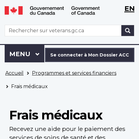
WxT
WxT
EN
Aller
Passer
Langu
Langu
au
à
contenu
la
switch
switch
WxT
R
principal
version
Search
HTML
simplifiée
form
Se
Menu
MENU
PRINCIPAL
connecter
Se connecter à Mon Dossier ACC
à
Vous
Mon
Accueil
Programmes et services financiers
êtes
Dossier
ici
ACC
Frais médicaux
Frais médicaux
Recevez une aide pour le paiement des
services de soins de santé et des