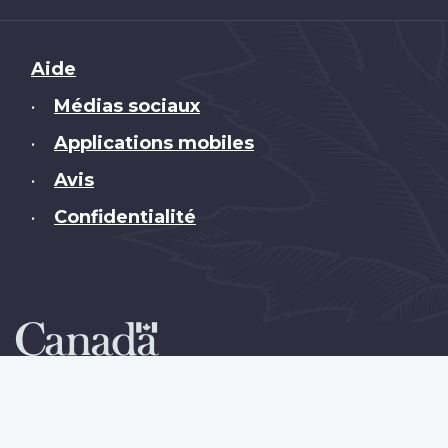
Brand
Aide
Médias sociaux
•
Applications mobiles
•
Avis
•
Confidentialité
•