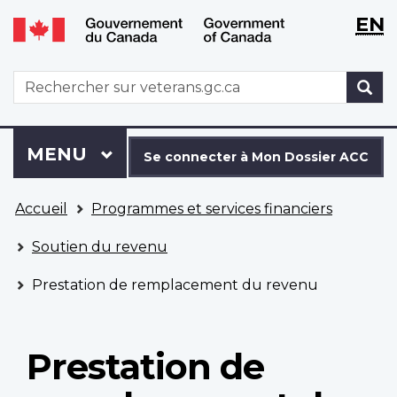
WxT
WxT
EN
Aller
Passer
Langu
Langu
au
à
contenu
la
switch
switch
WxT
R
principal
version
Search
HTML
simplifiée
form
Se
Menu
MENU
PRINCIPAL
connecter
Se connecter à Mon Dossier ACC
à
Vous
Mon
Accueil
Programmes et services financiers
êtes
Dossier
ici
ACC
Soutien du revenu
Prestation de remplacement du revenu
Prestation de