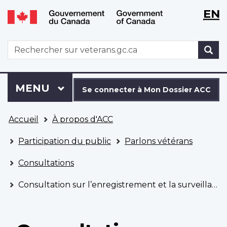
WxT
WxT
EN
Aller
Passer
Langu
Langu
au
à
contenu
la
switch
switch
WxT
R
principal
version
Search
HTML
simplifiée
form
Se
Menu
MENU
PRINCIPAL
connecter
Se connecter à Mon Dossier ACC
à
Vous
Mon
Accueil
À propos d'ACC
êtes
Dossier
ici
ACC
Participation du public
Parlons vétérans
Consultations
Consultation sur l’enregistrement et la surveillance des appels