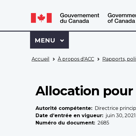
WxT
WxT
Language
Language
switcher
switcher
Se
Menu
MENU
PRINCIPAL
connecter
à
Vous
Mon
Accueil
À propos d'ACC
Rapports, poli
êtes
Dossier
ici
ACC
Allocation pour
Autorité compétente
Directrice princi
Date d’entrée en vigueur
juin 30, 2021
Numéro du document
2685