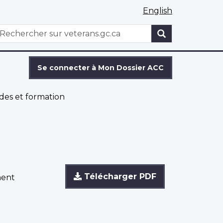
English
WxT
echercher
Search
form
Se connecter à Mon Dossier ACC
des et formation
Télécharger PDF
ment