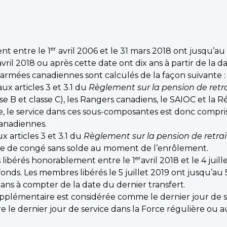
er
nt entre le 1
avril 2006 et le 31 mars 2018 ont jusqu’au 
vril 2018 ou après cette date ont dix ans à partir de la d
s armées canadiennes sont calculés de la façon suivante :
x articles 3 et 3.1 du
Règlement sur la pension de retr
asse B et classe C), les Rangers canadiens, le SAIOC et l
, le service dans ces sous-composantes est donc compris
canadiennes.
 articles 3 et 3.1 du
Règlement sur la pension de retra
de de congé sans solde au moment de l’enrôlement.
er
 libérés honorablement entre le 1
avril 2018 et le 4 jui
 fonds. Les membres libérés le 5 juillet 2019 ont jusqu’au
0 ans à compter de la date du dernier transfert.
supplémentaire est considérée comme le dernier jour de 
 le dernier jour de service dans la Force régulière ou au