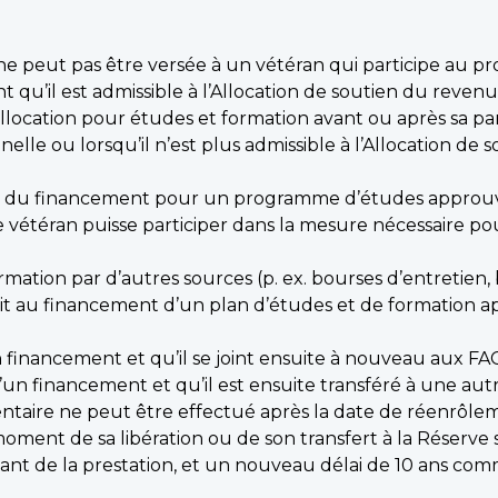
 ne peut pas être versée à un vétéran qui participe au 
t qu’il est admissible à l’Allocation de soutien du reven
’allocation pour études et formation avant ou après sa p
nelle ou lorsqu’il n’est plus admissible à l’Allocation d
ir du financement pour un programme d’études approuvé
le vétéran puisse participer dans la mesure nécessaire 
mation par d’autres sources (p. ex. bourses d’entretien, 
droit au financement d’un plan d’études et de formation a
n financement et qu’il se joint ensuite à nouveau aux F
’un financement et qu’il est ensuite transféré à une au
aire ne peut être effectué après la date de réenrôlem
moment de sa libération ou de son transfert à la Réser
 de la prestation, et un nouveau délai de 10 ans comm