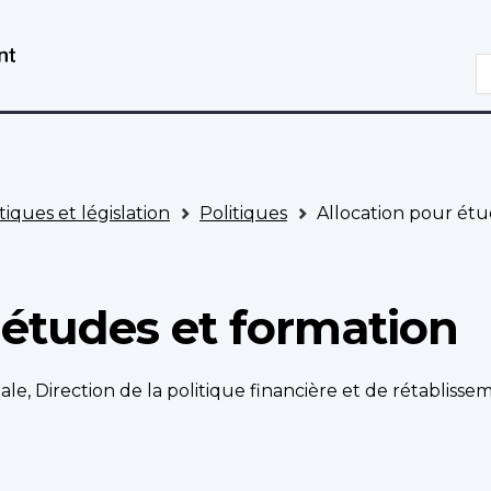
Aller
Passer
au
à
R
contenu
la
principal
version
HTML
simplifiée
tiques et législation
Politiques
Allocation pour étu
 études et formation
pale, Direction de la politique financière et de rétablisse