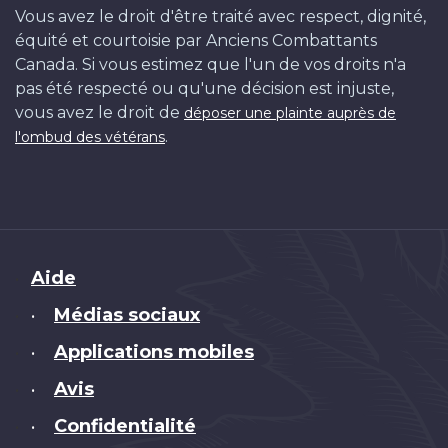
Vous avez le droit d'être traité avec respect, dignité,
équité et courtoisie par Anciens Combattants
Canada. Si vous estimez que l'un de vos droits n'a
pas été respecté ou qu'une décision est injuste,
vous avez le droit de
déposer une plainte auprès de
.
l'ombud des vétérans
Brand
Aide
Médias sociaux
•
Applications mobiles
•
Avis
•
Confidentialité
•