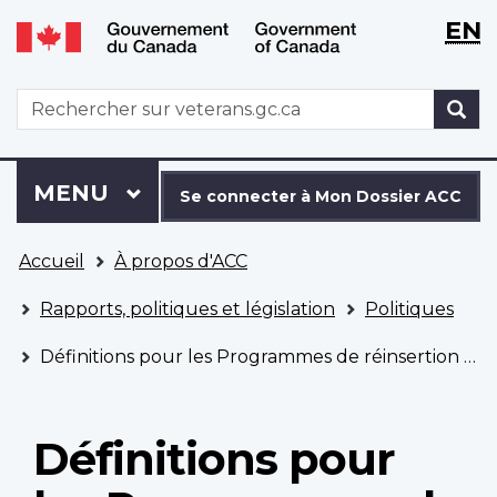
WxT
WxT
EN
Aller
Passer
Langu
Langu
au
à
contenu
la
switch
switch
WxT
R
principal
version
Search
HTML
simplifiée
form
Se
Menu
MENU
PRINCIPAL
connecter
Se connecter à Mon Dossier ACC
à
Vous
Mon
Accueil
À propos d'ACC
êtes
Dossier
ici
ACC
Rapports, politiques et législation
Politiques
Définitions pour les Programmes de réinsertion et d’indemnisation
Définitions pour