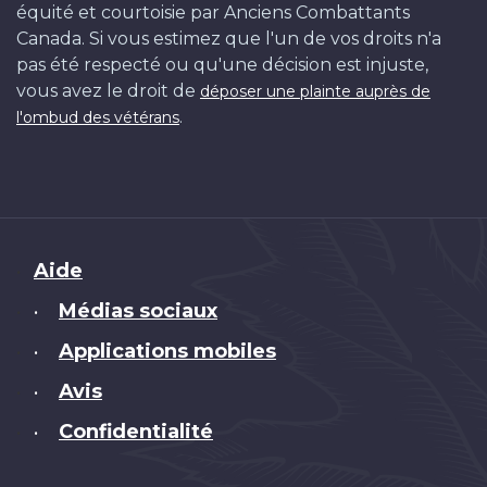
équité et courtoisie par Anciens Combattants
Canada. Si vous estimez que l'un de vos droits n'a
pas été respecté ou qu'une décision est injuste,
vous avez le droit de
déposer une plainte auprès de
.
l'ombud des vétérans
Brand
Aide
Médias sociaux
•
Applications mobiles
•
Avis
•
Confidentialité
•