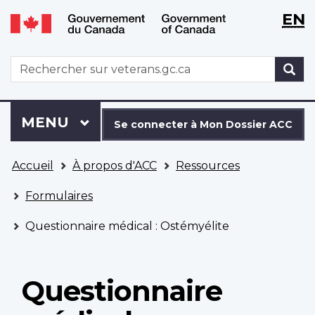
WxT
WxT
EN
Aller
Passer
Langu
Langu
au
à
contenu
la
switch
switch
WxT
R
principal
version
Search
HTML
simplifiée
form
Se
Menu
MENU
PRINCIPAL
connecter
Se connecter à Mon Dossier ACC
à
Vous
Mon
Accueil
À propos d'ACC
Ressources
êtes
Dossier
ici
ACC
Formulaires
Questionnaire médical : Ostémyélite
Questionnaire