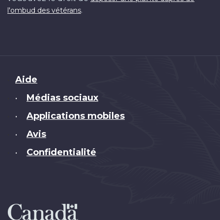
.
l'ombud des vétérans
Brand
Aide
Médias sociaux
•
Applications mobiles
•
Avis
•
Confidentialité
•