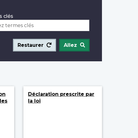
 clés
Restaurer
Allez
on
Déclaration prescrite par
des
la loi