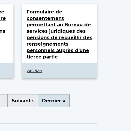
ce
Formulaire de
dre
consentement
permettant au Bureau de
ns
services juridiques des
pensions de recueillir des
renseignements
personnels auprès d'une
tierce partie
vac 934
e
…
Page
Suivant ›
Dernière
Dernier »
suivante
page