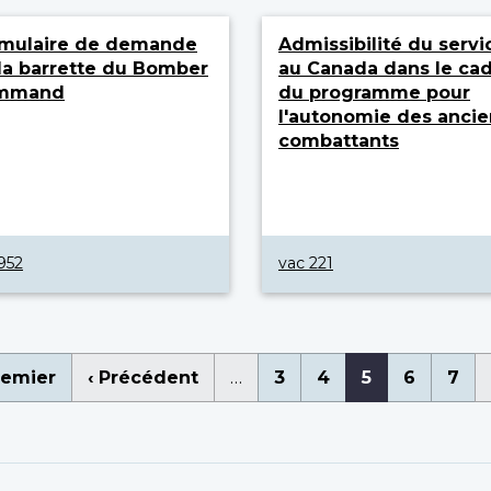
mulaire de demande
Admissibilité du servi
la barrette du Bomber
au Canada dans le ca
mmand
du programme pour
l'autonomie des ancie
combattants
952
vac 221
nation
mière
remier
Page
‹ Précédent
…
Page
3
Page
4
Page
5
Page
6
Pag
7
ge
précédente
courante