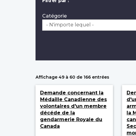
Filtrer par :
Catégorie
Affichage 49 à 60 de 166 entrées
Demande concernant la
Dem
Médaille Canadienne des
d'u
volontaires d'un membre
arm
décéde de la
la 
gendarmerie Royale du
can
Canada
Sec
mon