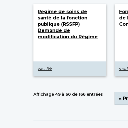
Régime de soins de
For
santé de la fonction
de 
publique (RSSFP)
Co
Demande de
modification du Régime
vac 755
vac 
Affichage 49 à 60 de 166 entrées
Pagi
Pre
« P
pa