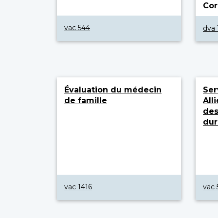
Co
vac 544
dva 
Évaluation du médecin
Ser
de famille
All
des
du
vac 1416
vac 