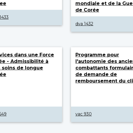
ree
mondiale et de la Gue
de Corée
1433
dva 1432
vices dans une Force
Programme pour
iée - Admissibilité à
l'autonomie des ancie
 soins de longue
combattants formulai
rée
de demande de
remboursement du cli
549
vac 930