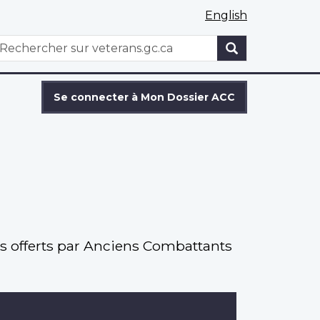
English
WxT
echercher
Search
form
Se connecter à Mon Dossier ACC
es offerts par Anciens Combattants