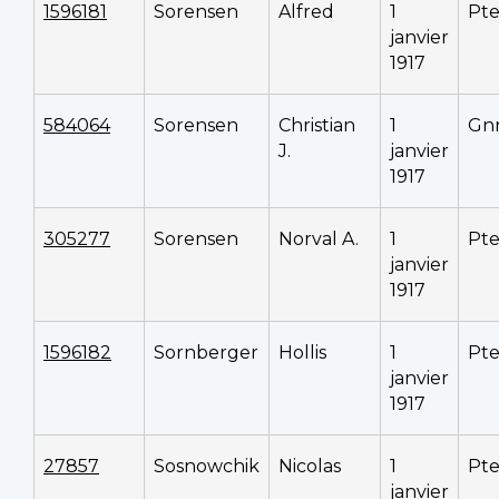
1596181
Sorensen
Alfred
1
Pt
janvier
1917
584064
Sorensen
Christian
1
Gn
J.
janvier
1917
305277
Sorensen
Norval A.
1
Pt
janvier
1917
1596182
Sornberger
Hollis
1
Pt
janvier
1917
27857
Sosnowchik
Nicolas
1
Pt
janvier