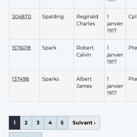
304870
Spalding
Reginald
1
Cpl
Charles
janvier
1917
1576018
Spark
Robert
1
Pt
Calvin
janvier
1917
137498
Sparks
Albert
1
Pt
James
janvier
1917
Pagination
Page
1
Page
2
Page
3
Page
4
Page
5
Page
Suivant ›
courante
suivante