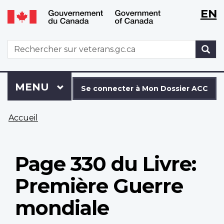
WxT
WxT
EN
Aller
Passer
Langu
Langu
au
à
contenu
la
switch
switch
WxT
R
principal
version
Search
HTML
simplifiée
form
Se
Menu
MENU
PRINCIPAL
connecter
Se connecter à Mon Dossier ACC
à
Vous
Mon
Accueil
êtes
Dossier
ici
ACC
Page 330 du Livre:
Première Guerre
mondiale