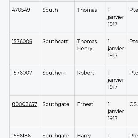
470549
South
Thomas
1
Pt
janvier
1917
1576006
Southcott
Thomas
1
Pt
Henry
janvier
1917
1576007
Southern
Robert
1
Pt
janvier
1917
80003657
Southgate
Ernest
1
C.S
janvier
1917
1596186
Southgate
Harry
1
Pt