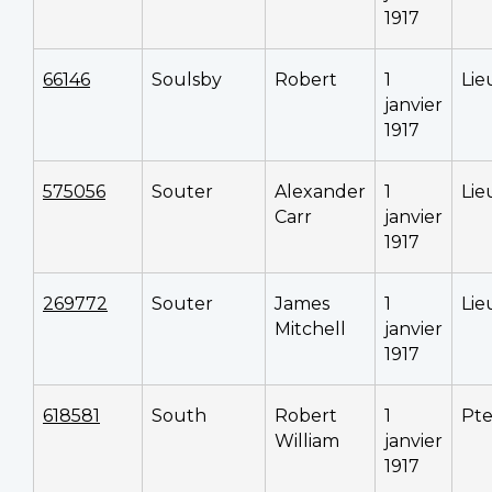
1917
66146
Soulsby
Robert
1
Lie
janvier
1917
575056
Souter
Alexander
1
Lie
Carr
janvier
1917
269772
Souter
James
1
Lie
Mitchell
janvier
1917
618581
South
Robert
1
Pt
William
janvier
1917