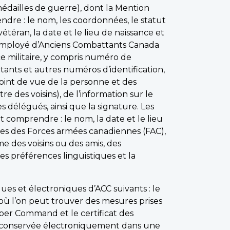
médailles de guerre), dont la Mention
re : le nom, les coordonnées, le statut
téran, la date et le lieu de naissance et
 d’employé d’Anciens Combattants Canada
ce militaire, y compris numéro de
tants et autres numéros d’identification,
e point de vue de la personne et des
e des voisins), de l’information sur le
s délégués, ainsi que la signature. Les
 comprendre : le nom, la date et le lieu
ires des Forces armées canadiennes (FAC),
e des voisins ou des amis, des
s préférences linguistiques et la
es et électroniques d’ACC suivants : le
 où l’on peut trouver des mesures prises
ber Command et le certificat des
era conservée électroniquement dans une