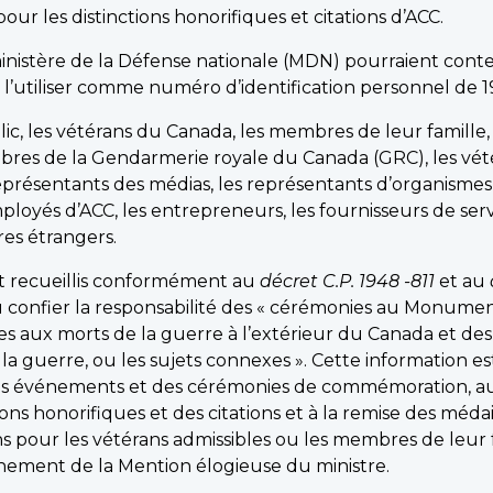
ur les distinctions honorifiques et citations d’ACC.
nistère de la Défense nationale (MDN) pourraient conte
l’utiliser comme numéro d’identification personnel de 1
c, les vétérans du Canada, les membres de leur famille, 
res de la Gendarmerie royale du Canada (GRC), les vétéra
 représentants des médias, les représentants d’organismes
oyés d’ACC, les entrepreneurs, les fournisseurs de servi
res étrangers.
t recueillis conformément au
décret C.P. 1948 -811
et au
vu confier la responsabilité des « cérémonies au Monu
es aux morts de la guerre à l’extérieur du Canada et de
a guerre, ou les sujets connexes ». Cette information est
des événements et des cérémonies de commémoration, au Ca
ctions honorifiques et des citations et à la remise des médai
s pour les vétérans admissibles ou les membres de leur 
chement de la Mention élogieuse du ministre.