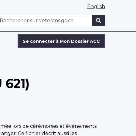
English
WxT
echercher
Search
form
Se connecter à Mon Dossier ACC
 621)
primée lors de cérémonies et événements
ger. Ce fichier décrit aussi les