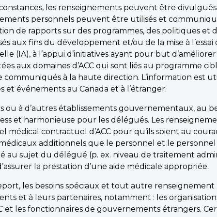
rconstances, les renseignements peuvent être divulgués
gnements personnels peuvent être utilisés et communiqués
tion de rapports sur des programmes, des politiques et 
s aux fins du développement et/ou de la mise à l’essai d
ielle (IA), à l’appui d’initiatives ayant pour but d’amélior
itées aux domaines d’ACC qui sont liés au programme ciblé
ommuniqués à la haute direction. L’information est uti
s et événements au Canada et à l’étranger.
s ou à d’autres établissements gouvernementaux, au beso
tress et harmonieuse pour les délégués. Les renseigneme
dical contractuel d’ACC pour qu’ils soient au courant
 médicaux additionnels que le personnel et le personnel
é au sujet du délégué (p. ex. niveau de traitement admin
’assurer la prestation d’une aide médicale appropriée.
sseport, les besoins spéciaux et tout autre renseigneme
s et à leurs partenaires, notamment : les organisations
C et les fonctionnaires de gouvernements étrangers. Cert