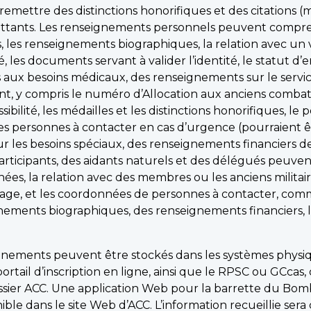
emettre des distinctions honorifiques et des citations (
ttants. Les renseignements personnels peuvent comprend
 les renseignements biographiques, la relation avec un vé
, les documents servant à valider l’identité, le statut
es aux besoins médicaux, des renseignements sur le servi
ient, y compris le numéro d’Allocation aux anciens combat
ssibilité, les médailles et les distinctions honorifiques, l
les personnes à contacter en cas d’urgence (pourraient êtr
ur les besoins spéciaux, des renseignements financiers de
ticipants, des aidants naturels et des délégués peuvent
nées, la relation avec des membres ou les anciens milita
oyage, et les coordonnées de personnes à contacter, comm
nements biographiques, des renseignements financiers, le
gnements peuvent être stockés dans les systèmes physiqu
tail d’inscription en ligne, ainsi que le RPSC ou GCcas,
ossier ACC. Une application Web pour la barrette du Bom
nible dans le site Web d’ACC. L’information recueillie s