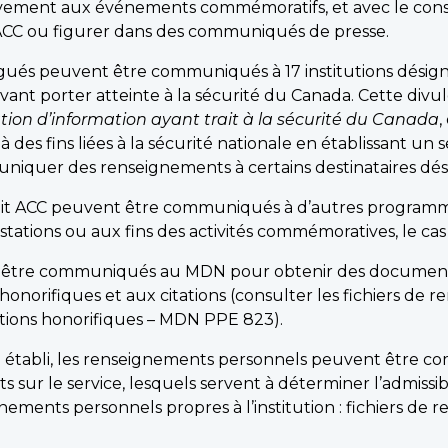
ativement aux événements commémoratifs, et avec le co
 d’ACC ou figurer dans des communiqués de presse.
ués peuvent être communiqués à 17 institutions désigné
ant porter atteinte à la sécurité du Canada. Cette divu
tion d’information ayant trait à la sécurité du Canada
,
 des fins liées à la sécurité nationale en établissant un
muniquer des renseignements à certains destinataires dés
it ACC peuvent être communiqués à d’autres programmes
stations ou aux fins des activités commémoratives, le ca
être communiqués au MDN pour obtenir des documents s
s honorifiques et aux citations (consulter les fichiers d
tinctions honorifiques – MDN PPE 823).
établi, les renseignements personnels peuvent être co
ur le service, lesquels servent à déterminer l’admissibil
ignements personnels propres à l’institution : fichiers de