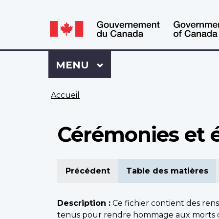
WxT
WxT
Language
Language
switcher
switcher
Se
Menu
MENU
PRINCIPAL
connecter
à
Vous
Mon
Accueil
êtes
Dossier
ici
ACC
Cérémonies et 
Précédent
Table des matières
Description :
Ce fichier contient des re
tenus pour rendre hommage aux morts de la