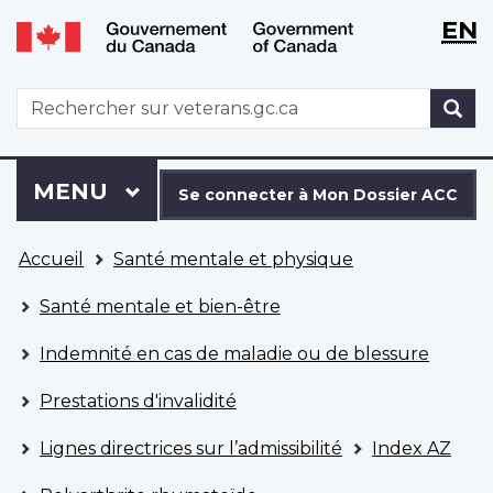
WxT
WxT
EN
Aller
Passer
Langu
Langu
au
à
contenu
la
switch
switch
WxT
R
principal
version
Search
HTML
simplifiée
form
Se
Menu
MENU
PRINCIPAL
connecter
Se connecter à Mon Dossier ACC
à
Vous
Mon
Accueil
Santé mentale et physique
êtes
Dossier
ici
ACC
Santé mentale et bien-être
Indemnité en cas de maladie ou de blessure
Prestations d'invalidité
Lignes directrices sur l’admissibilité
Index AZ