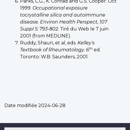
Parks, C.G., K. Conrad and G.S. Cooper. Oct
1999.
Occupational exposure
tocrystalline silica and autoimmune
disease. Environ Health Perspect
, 107
Suppl 5: 793-802.
Tiré du Web le 7 juin
2001 (from MEDLINE).
Ruddy, Shaun, et al, eds.
Kelley's
th
Textbook of Rheumatology
. 6
ed
.
Toronto: W.B. Saunders, 2001.
Date modifiée
2024-06-28