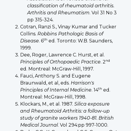
classification of rheumatoid arthritis.
Arthritis and Rheumatism
. Vol 31 No 3
pp 315-324.
Cotran, Ranzi S., Vinay Kumar and Tucker
Collins.
Robbins Pathologic Basis of
th
Disease
. 6
ed
. Toronto: W.B. Saunders,
1999.
Dee, Roger, Lawrence C. Hurst, et al.
nd
Principles of Orthopaedic Practice
. 2
ed
. Montreal: McGraw-Hill, 1997.
Fauci, Anthony S. and Eugene
Braunwald, et al, eds.
Harrison's
th
Principles of Internal Medicine
. 14
ed
.
Montreal: McGraw-Hill, 1998.
Klockars, M., et al. 1987.
Silica exposure
and Rheumatoid Arthritis: a follow-up
study of granite workers 1940-81. British
Medical Journal
. Vol 294:pp 997-1000.