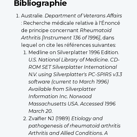
Bibliographie
Australie.
Department of Veterans Affairs
: Recherche médicale relative à l'Énoncé
de principe concernant
Rheumatoid
Arthritis [Instrument 136 of 1996]
, dans
lequel on cite les références suivantes:
Medline on Silverplatter 1996 Edition.
U.S. National Library of Medicine. CD-
ROM SET Silverplatter International
N.V. using Silverplatter's PC-SPIRS v3.3
software (current to March 1996)
Available from Silverplatter
Information Inc. Norwood
Massachusetts USA. Accessed
1996
March 20.
Zvaifler NJ (1989)
Etiology and
pathogenesis of rheumatoid arthritis
Arthritis and Allied Conditions. A