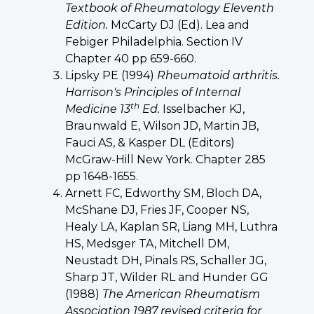
Textbook of Rheumatology Eleventh
Edition.
McCarty DJ (Ed). Lea and
Febiger Philadelphia. Section IV
Chapter 40 pp 659-660.
Lipsky PE (1994)
Rheumatoid arthritis.
Harrison's Principles of Internal
th
Medicine 13
Ed.
Isselbacher KJ,
Braunwald E, Wilson JD, Martin JB,
Fauci AS, & Kasper DL (Editors)
McGraw-Hill New York. Chapter 285
pp 1648-1655.
Arnett FC, Edworthy SM, Bloch DA,
McShane DJ, Fries JF, Cooper NS,
Healy LA, Kaplan SR, Liang MH, Luthra
HS, Medsger TA, Mitchell DM,
Neustadt DH, Pinals RS, Schaller JG,
Sharp JT, Wilder RL and Hunder GG
(1988)
The American Rheumatism
Association 1987 revised criteria for