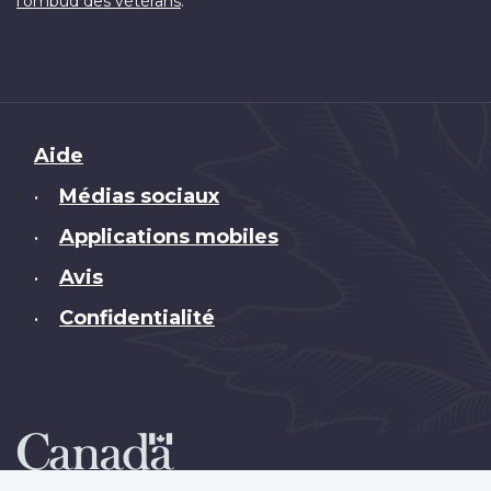
.
l'ombud des vétérans
Brand
Aide
Médias sociaux
•
Applications mobiles
•
Avis
•
Confidentialité
•