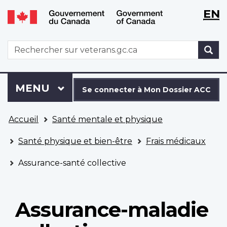
WxT
WxT
EN
Aller
Passer
Langu
Langu
au
à
contenu
la
switch
switch
WxT
R
principal
version
Search
HTML
simplifiée
form
Se
Menu
MENU
PRINCIPAL
connecter
Se connecter à Mon Dossier ACC
à
Vous
Mon
Accueil
Santé mentale et physique
êtes
Dossier
ici
ACC
Santé physique et bien-être
Frais médicaux
Assurance-santé collective
Assurance-maladie