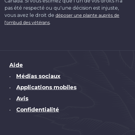
Canada. Si vous estimez que l'un de vos droits n'a
pas été respecté ou qu'une décision est injuste,
vous avez le droit de
déposer une plainte auprès de
.
l'ombud des vétérans
Brand
Aide
Médias sociaux
•
Applications mobiles
•
Avis
•
Confidentialité
•