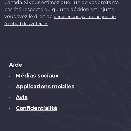
Canada. Si vous estimez que l'un de vos droits n'a
pas été respecté ou qu'une décision est injuste,
vous avez le droit de
déposer une plainte auprès de
.
l'ombud des vétérans
Brand
Aide
Médias sociaux
•
Applications mobiles
•
Avis
•
Confidentialité
•