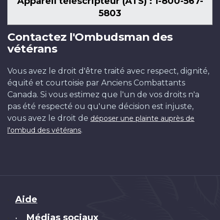
Appareil téléscripteur (ATS) : 1-800-567-
5803
Contactez l'Ombudsman des
vétérans
Vous avez le droit d'être traité avec respect, dignité,
équité et courtoisie par Anciens Combattants
Canada. Si vous estimez que l'un de vos droits n'a
pas été respecté ou qu'une décision est injuste,
vous avez le droit de
déposer une plainte auprès de
.
l'ombud des vétérans
Brand
Aide
Médias sociaux
•