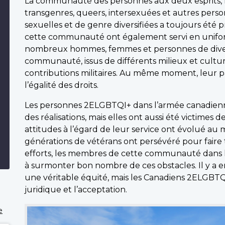
La communauté des personnes aux deux esprits, le
transgenres, queers, intersexuées et autres person
sexuelles et de genre diversifiées a toujours ét
cette communauté ont également servi en uniform
nombreux hommes, femmes et personnes de divers
communauté, issus de différents milieux et cultu
contributions militaires. Au même moment, leur 
l’égalité des droits.
Les personnes 2ELGBTQI+ dans l’armée canadienne 
des réalisations, mais elles ont aussi été victimes 
attitudes à l’égard de leur service ont évolué a
générations de vétérans ont persévéré pour faire 
efforts, les membres de cette communauté dans l
à surmonter bon nombre de ces obstacles. Il y a en
une véritable équité, mais les Canadiens 2ELGBTQI
juridique et l’acceptation.
e