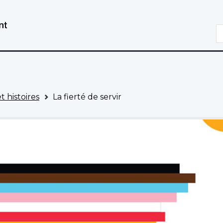
Aller
Passer
au
à
R
contenu
la
principal
version
HTML
simplifiée
 histoires
La fierté de servir