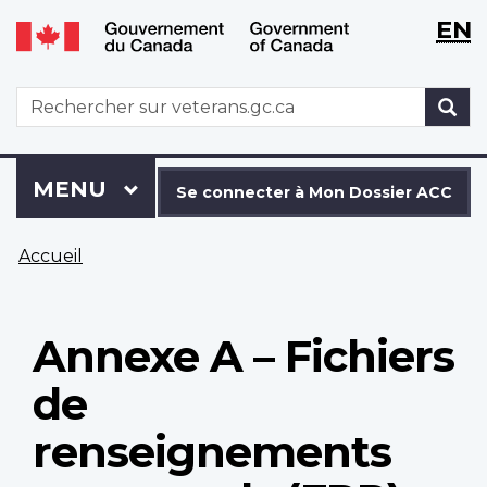
WxT
WxT
EN
Aller
Passer
Langu
Langu
au
à
contenu
la
switch
switch
WxT
R
principal
version
Search
HTML
simplifiée
form
Se
Menu
MENU
PRINCIPAL
connecter
Se connecter à Mon Dossier ACC
à
Vous
Mon
Accueil
êtes
Dossier
ici
ACC
Annexe A – Fichiers
de
renseignements