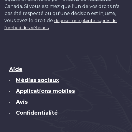
Canada. Si vous estimez que l'un de vos droits n'a
pas été respecté ou qu'une décision est injuste,
vous avez le droit de
déposer une plainte auprès de
.
l'ombud des vétérans
Brand
Aide
Médias sociaux
•
Applications mobiles
•
Avis
•
Confidentialité
•