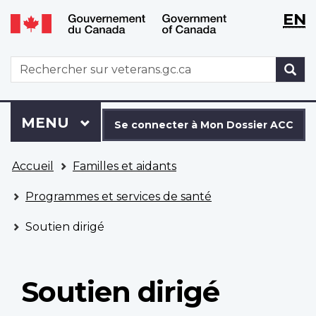
WxT
WxT
EN
Aller
Passer
Langu
Langu
au
à
contenu
la
switch
switch
WxT
R
principal
version
Search
HTML
simplifiée
form
Se
Menu
MENU
PRINCIPAL
connecter
Se connecter à Mon Dossier ACC
à
Vous
Mon
Accueil
Familles et aidants
êtes
Dossier
ici
ACC
Programmes et services de santé
Soutien dirigé
Soutien dirigé