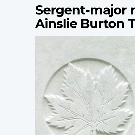
Sergent-major r
Ainslie Burton 
Profile
image