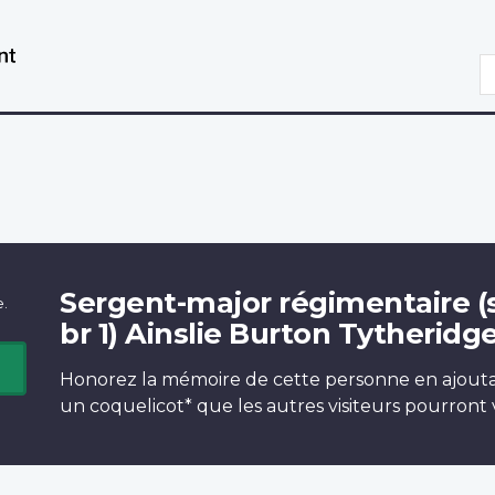
Aller
Passer
au
à
R
contenu
la
principal
version
HTML
simplifiée
Sergent-major régimentaire (
e.
br 1) Ainslie Burton Tytheridg
Honorez la mémoire de cette personne en ajout
un
coquelicot*
que les autres visiteurs pourront v