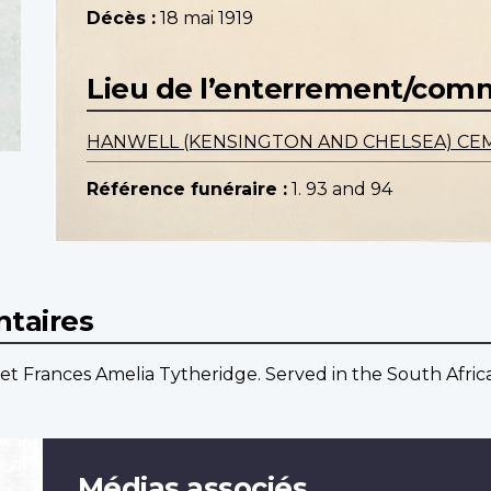
Décès :
18 mai 1919
Lieu de l’enterrement/co
HANWELL (KENSINGTON AND CHELSEA) CE
Référence funéraire :
1. 93 and 94
taires
et Frances Amelia Tytheridge. Served in the South Afri
Médias associés