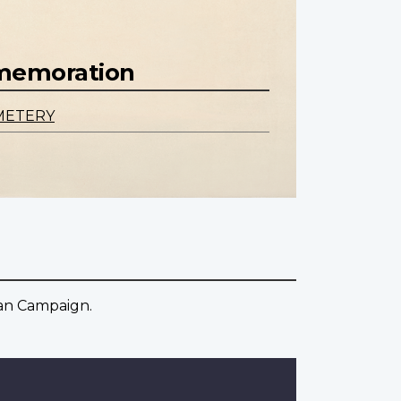
mmemoration
METERY
can Campaign.