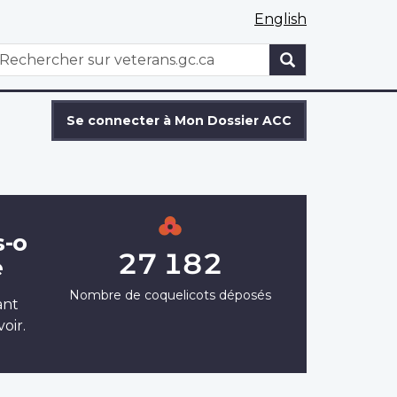
English
WxT
echercher
Search
form
Se connecter à Mon Dossier ACC
s-o
27 182
e
Nombre de coquelicots déposés
ant
oir.