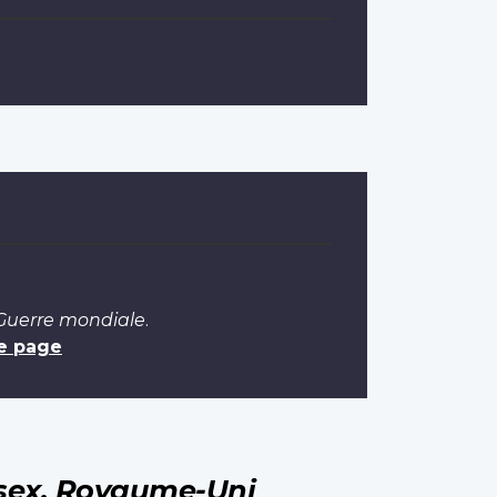
 Guerre mondiale
.
e page
sex, Royaume-Uni