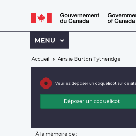
WxT
WxT
Language
Language
switcher
switcher
Se
Menu
MENU
PRINCIPAL
connecter
à
Vous
Mon
Accueil
Ainslie Burton Tytheridge
êtes
Dossier
ici
ACC
Veuillez déposer un coquelicot sur ce sit
Déposer un coquelicot
À la mémoire de :