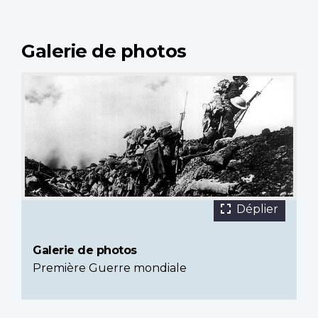
Galerie de photos
12 images
Battalion
Déplier
émergeant
des
Galerie de photos
tranchées.
Première Guerre mondiale
Bibliothèque
et
Archives