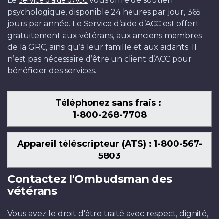
Le
vous offre de soutien
Service d'aide d'ACC
fonds
psychologique, disponible 24 heures par jour, 365
am
jours par année. Le Service d’aide d’ACC est offert
gratuitement aux vétérans, aux anciens membres
de la GRC, ainsi qu’à leur famille et aux aidants. Il
n’est pas nécessaire d’être un client d’ACC pour
bénéficier des services.
Téléphonez sans frais :
1-800-268-7708
Appareil téléscripteur (ATS) : 1-800-567-
5803
Contactez l'Ombudsman des
vétérans
Vous avez le droit d'être traité avec respect, dignité,