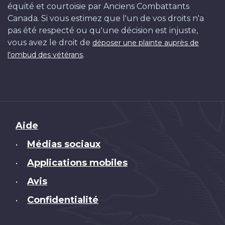
équité et courtoisie par Anciens Combattants
Canada. Si vous estimez que l'un de vos droits n'a
pas été respecté ou qu'une décision est injuste,
vous avez le droit de
déposer une plainte auprès de
.
l'ombud des vétérans
Brand
Aide
Médias sociaux
•
Applications mobiles
•
Avis
•
Confidentialité
•