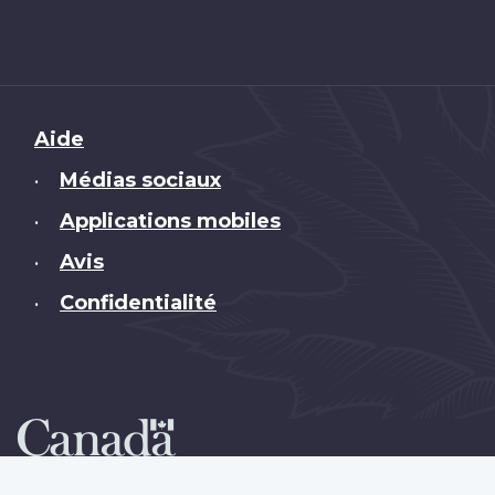
Brand
Aide
Médias sociaux
•
Applications mobiles
•
Avis
•
Confidentialité
•