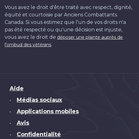
Vous avez le droit d'être traité avec respect, dignité,
équité et courtoisie par Anciens Combattants
Canada. Si vous estimez que l'un de vos droits n'a
pas été respecté ou qu'une décision est injuste,
vous avez le droit de
déposer une plainte auprès de
.
l'ombud des vétérans
Brand
Aide
Médias sociaux
•
Applications mobiles
•
Avis
•
Confidentialité
•