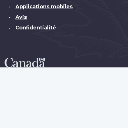
Applications mobiles
•
Avis
•
Confidentialité
•