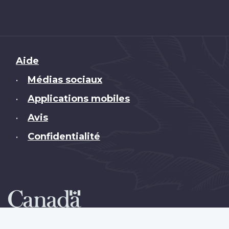
Brand
Aide
Médias sociaux
•
Applications mobiles
•
Avis
•
Confidentialité
•