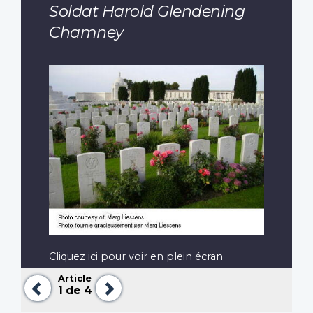
Soldat Harold Glendening
Chamney
Cliquez ici pour voir en plein écran
Article
Précédent
Suivant
1
de 4