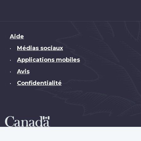
Brand
Aide
Médias sociaux
•
Applications mobiles
•
Avis
•
Confidentialité
•